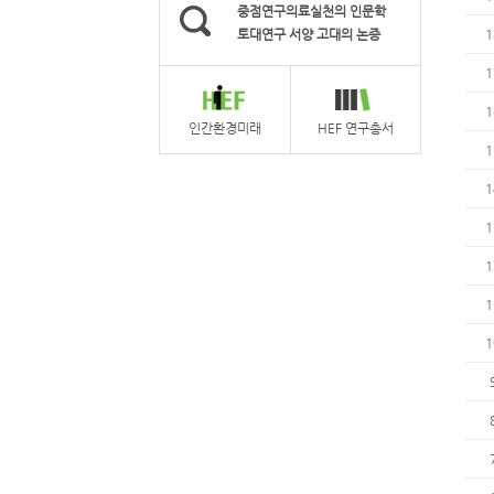
중점연구의료실천의 인문학
토대연구 서양 고대의 논증
1
1
1
인간환경미래
HEF 연구총서
1
1
1
1
1
1