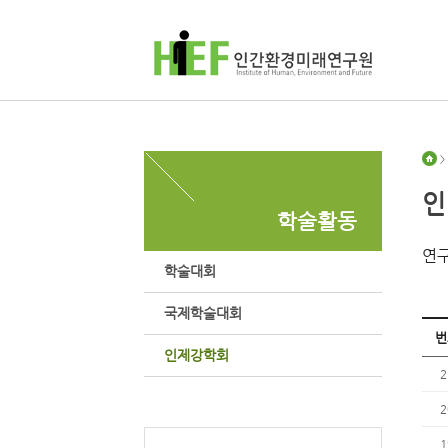
>
인
학술활동
연구
학술대회
국제학술대회
번
인제강학회
2
2
1