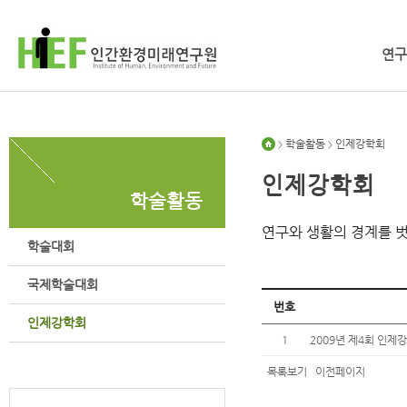
연구
학술활동
인제강학회
>
>
인제강학회
학술활동
연구와 생활의 경계를 
학술대회
국제학술대회
번호
인제강학회
1
2009년 제4회 인
목록보기
이전페이지