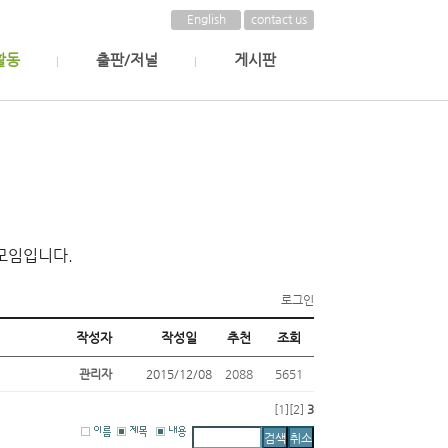
English
contact us
활동
출판/저널
게시판
모임입니다.
로그인
작성자
작성일
추천
조회
관리자
2015/12/08
2088
5651
[1]
[2]
3