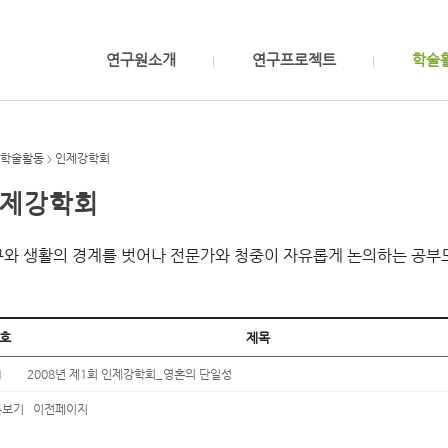
연구원소개
연구프로젝트
학술
학술활동
인제강학회
>
제강학회
와 생활의 경계를 벗어나 전문가와 청중이 자유롭게 논의하는 공부
호
제목
1
2008년 제1회 인제강학회_영혼의 단일성
보기
이전페이지