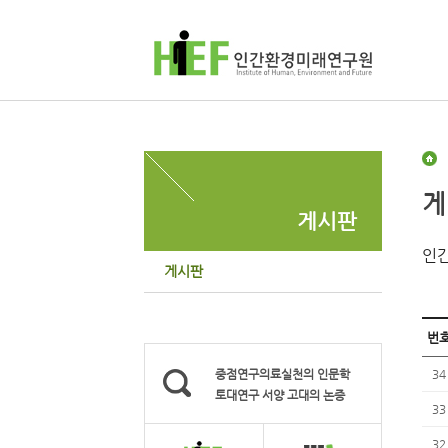
게
게시판
인간
게시판
번
중점연구의료실천의 인문학
34
토대연구 서양 고대의 논증
33
32