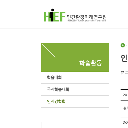
>
인
학술활동
연구
학술대회
국제학술대회
20
인제강학회
관
-
Do