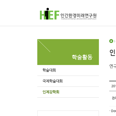
>
인
학술활동
연구
학술대회
국제학술대회
20
인제강학회
관
-
Do