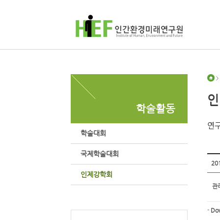
>
인
학술활동
연구
학술대회
국제학술대회
20
인제강학회
관
-
Do