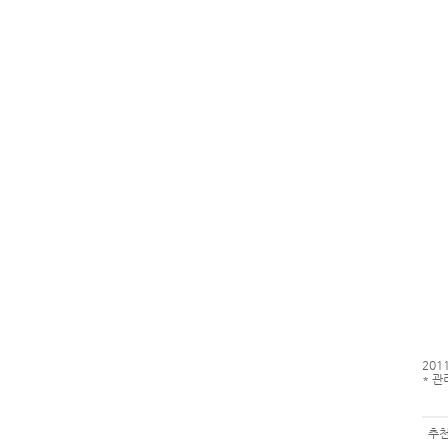
201
* 관
추천