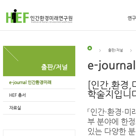
연구
출판/저널
>
>
e-jour
출판/저널
[인간,환경
e-journal 인간환경미래
학술지입니다
HEF 총서
자료실
「인간·환경·미
부 분야에 한정
있는 다양한 분