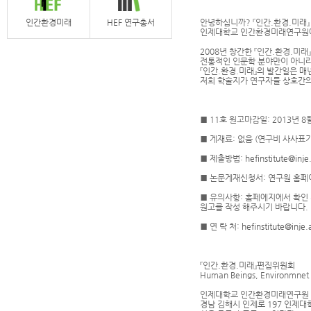
인간환경미래
HEF 연구총서
안녕하십니까? 『인간.환경.미래
인제대학교 인간환경미래연구원에서
2008년 창간한 『인간.환경.미
전통적인 인문학 분야만이 아니라
『인간.환경.미래』의 발간일은 매
저희 학술지가 연구자들 상호간의
■ 11호 원고마감일: 2013년 8
■ 게재료: 없음 (연구비 사사표
■ 제출방법:
hefinstitute@inje
■ 논문게재신청서: 연구원 홈페
■ 유의사항: 홈페에지에서 확인
원고를 작성 해주시기 바랍니다.
■ 연 락 처:
hefinstitute@inje.
『인간.환경.미래』편집위원회
Human Beings, Environmnet 
인제대학교 인간환경미래연구원
경남 김해시 인제로 197 인제대