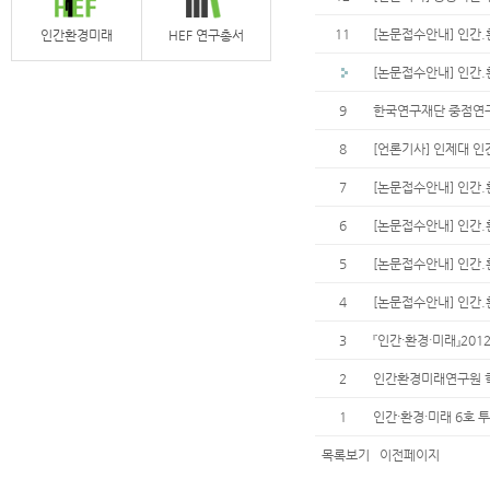
11
[논문접수안내] 인간.환
인간환경미래
HEF 연구총서
[논문접수안내] 인간.환
9
한국연구재단 중점연
8
[언론기사] 인제대 
7
[논문접수안내] 인간.환
6
[논문접수안내] 인간.환
5
[논문접수안내] 인간.환
4
[논문접수안내] 인간.환
3
『인간·환경·미래』201
2
인간환경미래연구원 학술
1
인간·환경·미래 6호 
목록보기
이전페이지