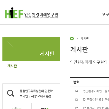
연구
게시판
>
게시판
게시판
인간환경미래 연구원의 
게시판
번호
중점연구의료실천의 인문학
14
인간환경미래연구원 학술
토대연구 서양 고대의 논증
13
[논문접수안내] 인간·환
12
[언론기사] 공동학술