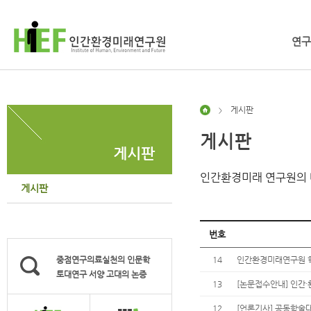
연구
게시판
>
게시판
게시판
인간환경미래 연구원의 
게시판
번호
중점연구의료실천의 인문학
14
인간환경미래연구원 학술
토대연구 서양 고대의 논증
13
[논문접수안내] 인간·환
12
[언론기사] 공동학술