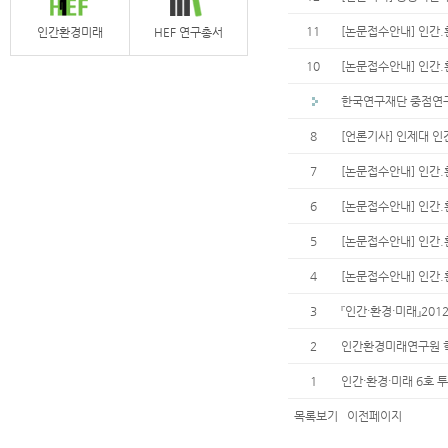
11
[논문접수안내] 인간.환
인간환경미래
HEF 연구총서
10
[논문접수안내] 인간.환
한국연구재단 중점연
8
[언론기사] 인제대 
7
[논문접수안내] 인간.환
6
[논문접수안내] 인간.환
5
[논문접수안내] 인간.환
4
[논문접수안내] 인간.환
3
『인간·환경·미래』201
2
인간환경미래연구원 학술
1
인간·환경·미래 6호 
목록보기
이전페이지