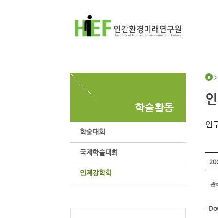
>
인
학술활동
연구
학술대회
국제학술대회
20
인제강학회
관
-
Do