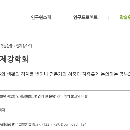
연구원소개
연구프로젝트
학술
학술활동
인제강학회
>
제강학회
와 생활의 경계를 벗어나 전문가와 청중이 자유롭게 논의하는 공부
09년 제5회 인제강학회_변경에 선 문명: 간다라의 불교와 미술
리자
wnload #1
:
20091218.jpg (122.7 KB)
, Download : 124