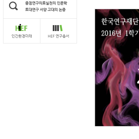
중점연구의료실천의 인문학
토대연구 서양 고대의 논증
인간환경미래
HEF 연구총서