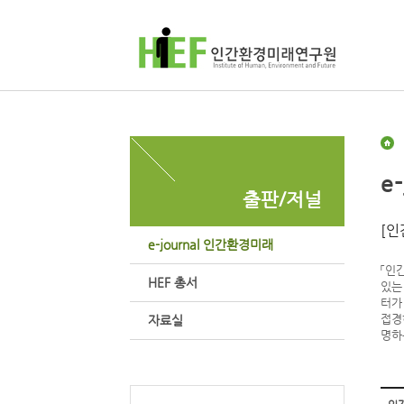
e
출판/저널
[인
e-journal 인간환경미래
「인
HEF 총서
있는
터가
접경
자료실
명하