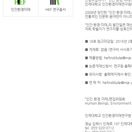
안녕하십니까? 『인간.환경.미래
인제대학교 인간환경미래연구원에서
인간환경미래
HEF 연구총서
2008년 창간한 『인간·환경·미
전통적인 인문학 분야만이 아니라
『인간·환경·미래』의 발간일은 매년
저희 학술지가 연구자들 상호간의
■ 16호 원고마감일: 2016년 
■ 게재료: 없음 (연구비 사사표
■ 제출방법:
hefinstitute@inje
■ 논문게재신청서: 연구원 홈페
■ 유의사항: 홈페에지에서 확인
■ 연 락 처:
hefinstitute@inje.
『인간.환경.미래』편집위원회
Human Beings, Environment 
인제대학교 인간환경미래연구원
경남 김해시 인제로 197 인제대
tel. 055-320-3712