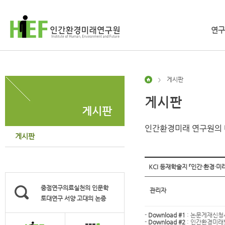
연구
게시판
>
게시판
게시판
인간환경미래 연구원의 
게시판
KCI 등재학술지 『인간·환경·미래
중점연구의료실천의 인문학
관리자
토대연구 서양 고대의 논증
-
Download #1
:
논문게재신청서.h
-
Download #2
:
인간환경미래발간