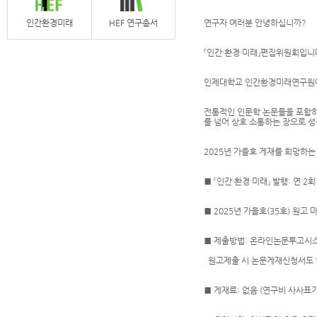
인간환경미래
HEF 연구총서
연구자 여러분 안녕하십니까?
『인간·환경·미래』편집위원회입니
인제대학교 인간환경미래연구원에서 
전통적인 인문학 논문들을 포함하
를 넘어 상호 소통하는 장으로 
2025년 가을호 게재를 희망하
■ 『인간·환경·미래』 발행: 연 2회 
■ 2025년 가을호(35호) 원고 마
■ 제출방법: 온라인논문투고시
원고제출 시 논문게재신청서도 함
■ 게재료: 없음 (연구비 사사표